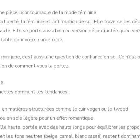
une pièce incontournable de la mode féminine
 la liberté, la féminité et l’affirmation de soi. Elle traverse les 
dapte. Elle se porte aussi bien en version décontractée qu’en versi
ntable pour votre garde-robe.
mini jupe, c’est aussi une question de confiance en soi. Ce n’est 
tion de comment vous la portez.
26
ouettes dominent les tendances :
e en matières structurées comme le cuir vegan ou le tweed
n ou en soie légère pour un effet romantique
aille haute, portée avec des hauts longs pour équilibrer les propo
t les tons neutres (beige, camel, blanc cassé) restent dominan