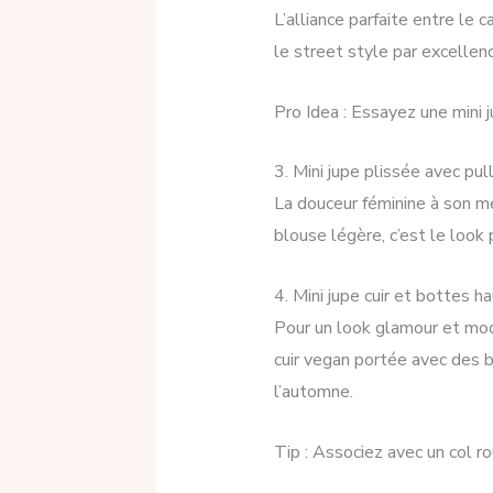
L’alliance parfaite entre le
le street style par excellen
Pro Idea : Essayez une mini 
3. Mini jupe plissée avec pul
La douceur féminine à son mei
blouse légère, c’est le look
4. Mini jupe cuir et bottes h
Pour un look glamour et mode
cuir vegan portée avec des b
l’automne.
Tip : Associez avec un col r