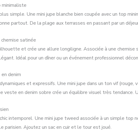
p minimaliste
plus simple. Une mini jupe blanche bien coupée avec un top minim
tionne partout. De la plage aux terrasses en passant par un déjeun
c chemise satinée
 silhouette et crée une allure longiligne. Associée à une chemise
légant. Idéal pour un dîner ou un événement professionnel décon
e en denim
ynamiques et expressifs. Une mini jupe dans un ton vif (rouge, 
e veste en denim sobre crée un équilibre visuel très tendance. 
isien
ic intemporel. Une mini jupe tweed associée à un simple top no
 parisien. Ajoutez un sac en cuir et le tour est joué.