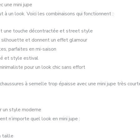
c une mini jupe
 à un look. Voici les combinaisons qui fonctionnent :
t une touche décontractée et street style
a silhouette et donnent un effet glamour
tes, parfaites en mi-saison
é et style estival
inimaliste pour un look chic sans effort
 chaussures à semelle trop épaisse avec une mini jupe très courte
ur un style moderne
nt n’importe quel look en mini jupe :
 taille