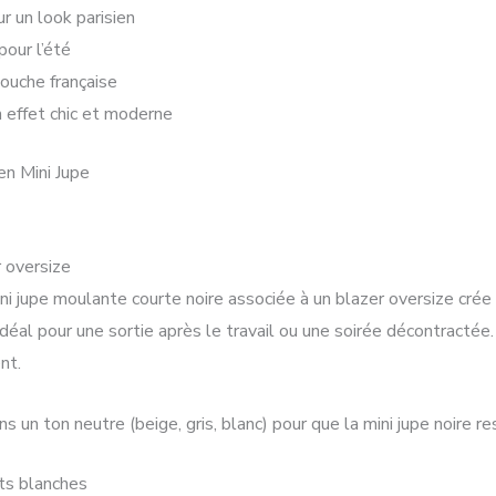
r un look parisien
pour l’été
ouche française
n effet chic et moderne
n Mini Jupe
r oversize
ini jupe moulante courte noire associée à un blazer oversize crée
idéal pour une sortie après le travail ou une soirée décontractée
nt.
s un ton neutre (beige, gris, blanc) pour que la mini jupe noire re
ets blanches