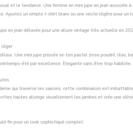
 casual et le tendance. Une femme en mini jupe en jean associée à
ce. Ajoutez un simple t-shirt blanc ou une veste légère pour un l
jupe en jean délavée pour une allure vintage très actuelle en 20
l léger
lleur. Une mini jupe plissée en ton pastel (rose poudré, lilas, be
 printemps-été par excellence. Elegante sans être trop habillée.
autes
rne qui traverse les saisons, cette combinaison est imbattable. 
ottes hautes allonge visuellement les jambes et crée une silhou
oulé fin pour un look sophistiqué complet.