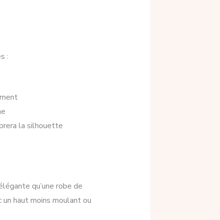
s :
lement
me
brera la silhouette
 élégante qu’une robe de
vec un haut moins moulant ou